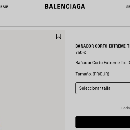
BRIR
S
GUARDAR
EN
FAVORITOS
BAÑADOR CORTO EXTREME T
750 €
Bañador Corto Extreme Tie D
Tamaño: (FR/EUR)
COLORES
:
NEGRO
Seleccionar talla
Negro
Fecha