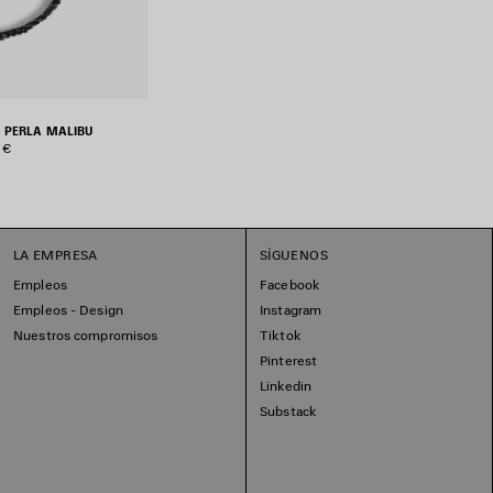
 PERLA MALIBU
 €
LA EMPRESA
SÍGUENOS
Empleos
Facebook
Empleos - Design
Instagram
Nuestros compromisos
Tiktok
Pinterest
Linkedin
Substack