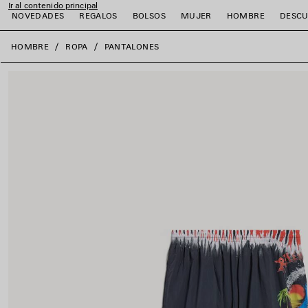
Ir al contenido principal
NOVEDADES
REGALOS
BOLSOS
MUJER
HOMBRE
DESCU
close the banner
HOMBRE
ROPA
PANTALONES
r
r
r
r
r
r