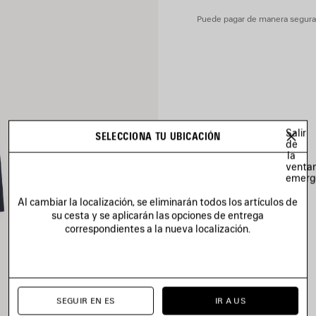
Puede pagar de manera segura c
Salir
SELECCIONA TU UBICACIÓN
de
la
venta
emerg
Al cambiar la localización, se eliminarán todos los artículos de
su cesta y se aplicarán las opciones de entrega
correspondientes a la nueva localización.
SEGUIR EN ES
IR A US