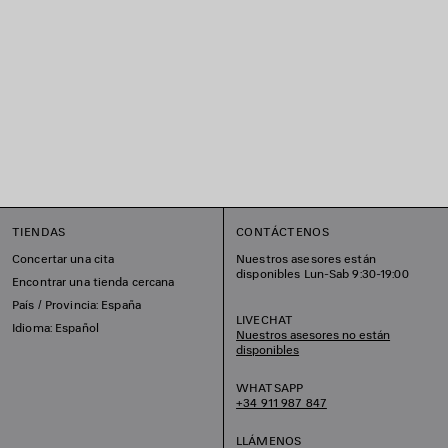
TIENDAS
CONTÁCTENOS
Concertar una cita
Nuestros asesores están
disponibles Lun-Sab 9:30-19:00
Encontrar una tienda cercana
País / Provincia: España
LIVECHAT
Idioma: Español
Nuestros asesores no están
disponibles
WHATSAPP
+34 911 987 847
LLÁMENOS