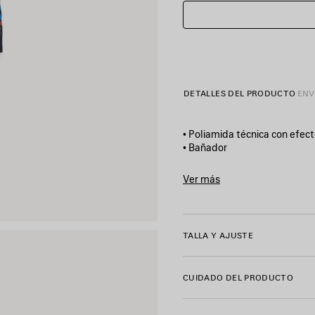
DETALLES DEL PRODUCTO
ENV
• Poliamida técnica con efec
• Bañador
• Cintura elástica
• 2 bolsillos oblicuos
Ver más
• Ilustración extreme tie dye
Product ID:
A001NP4G6B310
• Fabricado en Italia
TALLA Y AJUSTE
Material principal: 100 % pol
Forro: 100 % poliéster
CUIDADO DEL PRODUCTO