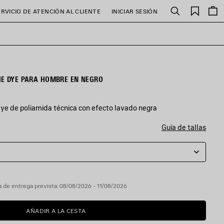
Favori
ERVICIO DE ATENCIÓN AL CLIENTE
INICIAR SESIÓN
Buscar
IE DYE PARA HOMBRE EN NEGRO
ye de poliamida técnica con efecto lavado negra
Guía de tallas
 de entrega prevista: 08/08/2026 - 11/08/2026
AÑADIR A LA CESTA
AÑADIR
POR
A
FAVOR,