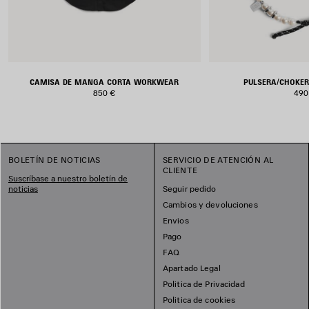
CAMISA DE MANGA CORTA WORKWEAR
PULSERA/CHOKER
850 €
490
BOLETÍN DE NOTICIAS
SERVICIO DE ATENCIÓN AL
CLIENTE
Suscríbase a nuestro boletín de
noticias
Seguir pedido
Cambios y devoluciones
Envios
Pago
FAQ
Apartado Legal
Politica de Privacidad
Politica de cookies