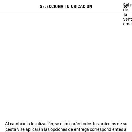
Ir al contenido principal
Salir
SELECCIONA TU UBICACIÓN
Favori
de
la
Se puede mostrar una lista de recomendaciones y una lista de
close the banner
ven
sugerencias al escribir
Buscar
eme
NOVEDADES BOLSOS
OTOÑO 26
SOCCER SERIES
TECHWEA
Anterior
Sig
OTOÑO 26
BOLETÍN DE NOTICIAS
SERVICIO DE ATENCIÓN AL CLIENTE
Al cambiar la localización, se eliminarán todos los artículos de su
LA EMPRESA
cesta y se aplicarán las opciones de entrega correspondientes a