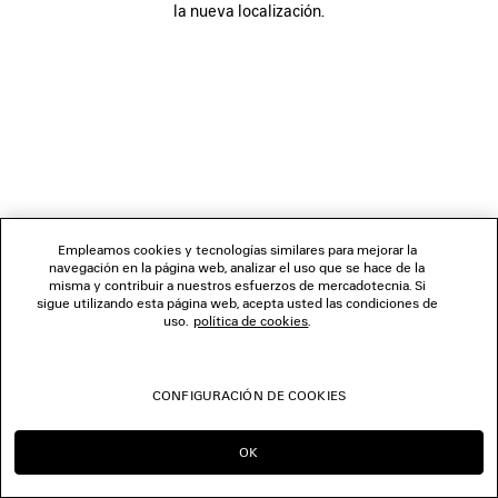
la nueva localización.
SÍGUENOS
TIENDAS
CONTÁCTENOS
© 2026 Balenciaga
Empleamos cookies y tecnologías similares para mejorar la
navegación en la página web, analizar el uso que se hace de la
misma y contribuir a nuestros esfuerzos de mercadotecnia. Si
sigue utilizando esta página web, acepta usted las condiciones de
uso.
política de cookies
.
CONFIGURACIÓN DE COOKIES
OK
SEGUIR EN ES
IR A US