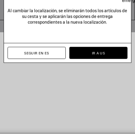
emerg
Al cambiar la localización, se eliminarán todos los artículos de
su cesta y se aplicarán las opciones de entrega
correspondientes a la nueva localización.
© 2026 Balenciaga
SEGUIR EN ES
IR A US