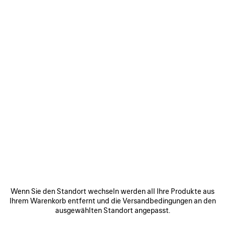
LE CITY KARTENETUI FÜR DAMEN IN SCHWARZ
350 €
Le City Kartenetui aus Arena-Lammleder in Schwarz mit
Anhängern
FARBEN
MATERIALIEN : STRUKTURIERTES LEDER
:
SCHWARZ
Schwarz
Geschätztes
Lieferdatum:
BENACHRICHTIGEN
11/08/2026
BENACHRICHTIGEN
BITTE
-
WÄHLEN
Wenn Sie den Standort wechseln werden all Ihre Produkte aus
14/08/2026
SIE
Finden & reservieren im Store
Ihrem Warenkorb entfernt und die Versandbedingungen an den
EINE
ausgewählten Standort angepasst.
GRÖSSE