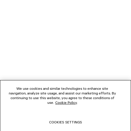
VERBINDEN
KUNDENDIENSTE
DAS UNTERNEHMEN
FOLGEN SIE UNS
We use cookies and similar technologies to enhance site
BOUTIQUEN
navigation, analyze site usage, and assist our marketing efforts. By
continuing to use this website, you agree to these conditions of
use.
Cookie Policy
.
KONTAKTIEREN SIE UNS
COOKIES SETTINGS
© 2026 Balenciaga