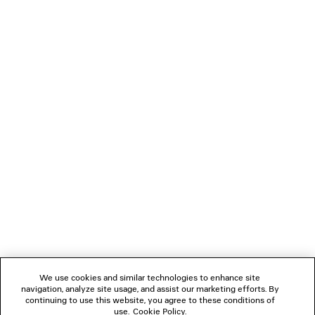
BOMBERJACKE MIT KAPUZE
TRIPLE S.2 GRADIE
Runway
Herren
2 800 €
850 €
VERBINDEN
KUNDENDIENSTE
DAS UNTERNEHMEN
FOLGEN SIE UNS
We use cookies and similar technologies to enhance site
BOUTIQUEN
navigation, analyze site usage, and assist our marketing efforts. By
continuing to use this website, you agree to these conditions of
use.
Cookie Policy
.