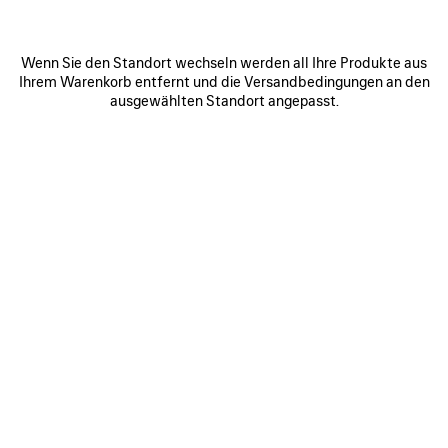
Wenn Sie den Standort wechseln werden all Ihre Produkte aus
Ihrem Warenkorb entfernt und die Versandbedingungen an den
ausgewählten Standort angepasst.
0
1
2
0
1
2
PAINTBRUSH CAPE-TOP
PAINTBRUSH PYJAMAHOSE
1 200 €
1 800 €
ARTIKEL
SPEICHERN