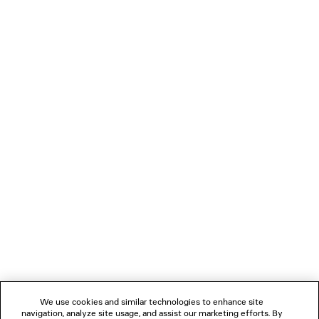
LÄDT...
1
2
VERBINDEN
KUNDENDIENSTE
DAS UNTERNEHMEN
We use cookies and similar technologies to enhance site
navigation, analyze site usage, and assist our marketing efforts. By
FOLGEN SIE UNS