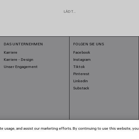
LÄDT...
DAS UNTERNEHMEN
FOLGEN SIE UNS
Karriere
Facebook
Karriere - Design
Instagram
Unser Engagement
Tiktok
Pinterest
Linkedin
Substack
te usage, and assist our marketing efforts. By continuing to use this website, you