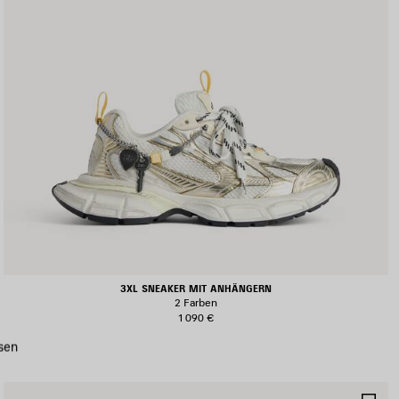
3XL SNEAKER MIT ANHÄNGERN
2 Farben
1 090 €
sen
RTIKEL
AR