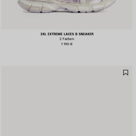
3XL EXTREME LACES B SNEAKER
2 Farben
1 190 €
RTIKEL
AR
PEICHERN
SP