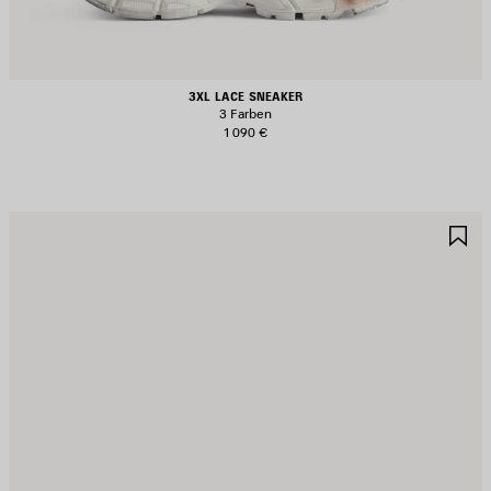
3XL LACE SNEAKER
3 Farben
1 090 €
RTIKEL
A
PEICHERN
S