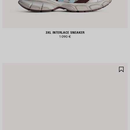
3XL INTERLACE SNEAKER
1 090 €
RTIKEL
A
PEICHERN
S