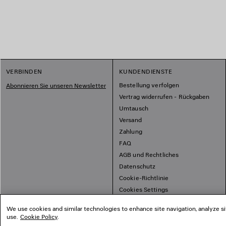
1
VERBINDEN
KUNDENDIENSTE
2
Bestellung verfolgen
Abonnieren Sie unseren Newsletter
Vertrag widerrufen - Rückgaben
Umtausch
Versand
Zahlung
FAQ
AGB und Rechtliches
Datenschutz
Cookie-Richtlinie
Cookies Settings
Übersichtsplan
We use cookies and similar technologies to enhance site navigation, analyze si
use.
Cookie Policy
.