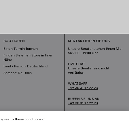
BOUTIQUEN
KONTAKTIEREN SIE UNS
Einen Termin buchen
Unsere Berater stehen Ihnen Mo-
Sa 9:30 - 19:00 Uhr
Finden Sie einen Store in Ihrer
Nähe
LIVE CHAT
Land / Region: Deutschland
Unsere Berater sind nicht
verfügbar
Sprache: Deutsch
WHATSAPP
+49 30 31 19 22 23
RUFEN SIE UNS AN
+49 30 31 19 22 23
SCHREIBEN SIE UNS EINE EMAIL
 agree to these conditions of