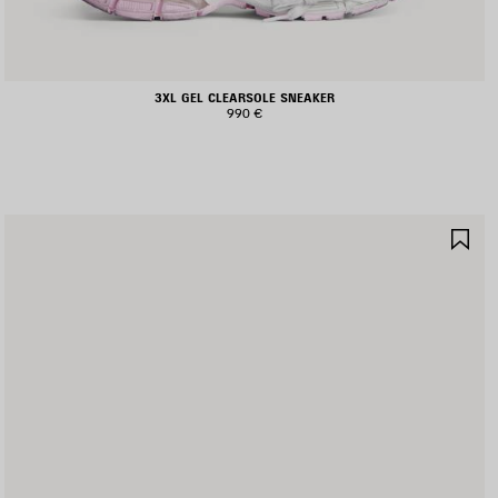
3XL GEL CLEARSOLE SNEAKER
990 €
RTIKEL
AR
PEICHERN
SP