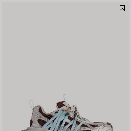
RTIKEL
A
PEICHERN
S