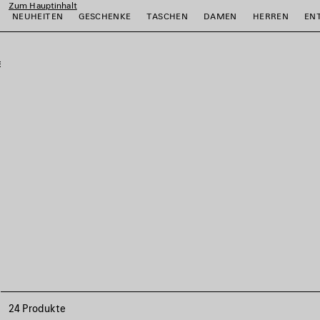
Zum Hauptinhalt
NEUHEITEN
GESCHENKE
TASCHEN
DAMEN
HERREN
EN
close the banner
ießen
ießen
ießen
ießen
ießen
ießen
24 Produkte