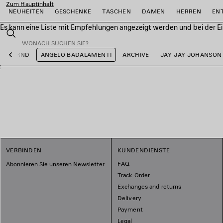
Zum Hauptinhalt
NEUHEITEN
GESCHENKE
TASCHEN
DAMEN
HERREN
EN
Es kann eine Liste mit Empfehlungen angezeigt werden und bei der E
close the banner
Suchen
BFRND
ANGELO BADALAMENTI
ARCHIVE
JAY-JAY JOHANSON
Vorherige
ießen
ießen
ießen
ießen
ießen
ießen
VERBINDEN
KUNDENDIENSTE
FAQ
Abonnieren Sie unseren Newsletter
Track Order
Exchanges and returns
Delivery
Payment
Legal