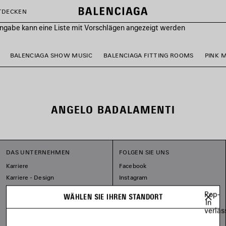
TDECKEN
ingabe kann eine Liste mit Vorschlägen angezeigt werden
BALENCIAGA SHOW MUSIC
BALENCIAGA FITTING ROOMS
PINK 
ANGELO BADALAMENTI
DAS UNTERNEHMEN
FOLGEN SIE UNS
Karriere
Facebook
Karriere - Design
Instagram
Unser Engagement
Tiktok
Pop-
WÄHLEN SIE IHREN STANDORT
Pinterest
In
verlas
Linkedin
Substack