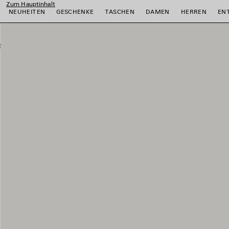
Zum Hauptinhalt
NEUHEITEN
GESCHENKE
TASCHEN
DAMEN
HERREN
EN
ießen
ießen
ießen
ießen
ießen
ießen