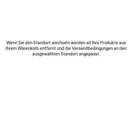
SCOTTSDALE - FASHION SQUARE
7014 E Camelback Rd, Space 1060
Scottsdale Arizona
85251
ROUTE ANZEIGEN
Wenn Sie den Standort wechseln werden all Ihre Produkte aus
+1 623 303 6300
Ihrem Warenkorb entfernt und die Versandbedingungen an den
ausgewählten Standort angepasst.
Öffnungszeiten:
Montag:
10:00 - 21:00
Dienstag:
10:00 - 21:00
Mittwoch:
10:00 - 21:00
Donnerstag:
10:00 - 21:00
Freitag:
10:00 - 21:00
Samstag:
10:00 - 21:00
Sonntag:
11:00 - 18:00
VERBINDEN