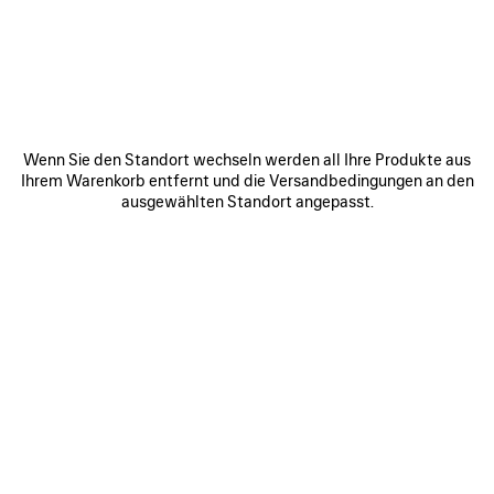
SAPPORO - DAIMARU
4-7 Kita-5-jonishi, Chuo-Ku
Sapporo Hokkaido
060-0005
ROUTE ANZEIGEN
Wenn Sie den Standort wechseln werden all Ihre Produkte aus
+8111 796 7350
Ihrem Warenkorb entfernt und die Versandbedingungen an den
ausgewählten Standort angepasst.
Öffnungszeiten:
Montag:
10:00 - 20:00
Dienstag:
10:00 - 20:00
Mittwoch:
10:00 - 20:00
Donnerstag:
10:00 - 20:00
Freitag:
10:00 - 20:00
Samstag:
10:00 - 20:00
Sonntag:
10:00 - 20:00
VERBINDEN