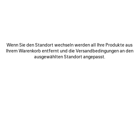
NEW YORK - GREENE STREET
110 Greene Street
New York New York
10012
ROUTE ANZEIGEN
Wenn Sie den Standort wechseln werden all Ihre Produkte aus
+1 646 347 0808
Ihrem Warenkorb entfernt und die Versandbedingungen an den
ausgewählten Standort angepasst.
Öffnungszeiten:
Montag:
11:00 - 19:00
Dienstag:
11:00 - 19:00
Mittwoch:
11:00 - 19:00
Donnerstag:
11:00 - 19:00
Freitag:
11:00 - 19:00
Samstag:
11:00 - 19:00
Sonntag:
12:00 - 18:00
VERBINDEN