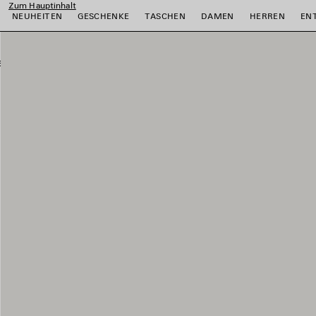
Zum Hauptinhalt
NEUHEITEN
GESCHENKE
TASCHEN
DAMEN
HERREN
EN
ießen
ießen
ießen
ießen
ießen
ießen