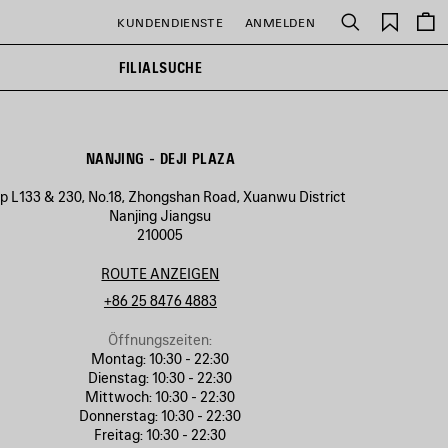
Gespei
KUNDENDIENSTE
ANMELDEN
Suchen
Artikel
FILIALSUCHE
NANJING - DEJI PLAZA
p L133 & 230, No.18, Zhongshan Road, Xuanwu District
Nanjing Jiangsu
210005
ROUTE ANZEIGEN
+86 25 8476 4883
Öffnungszeiten:
Montag:
10:30 - 22:30
Dienstag:
10:30 - 22:30
Mittwoch:
10:30 - 22:30
Donnerstag:
10:30 - 22:30
Freitag:
10:30 - 22:30