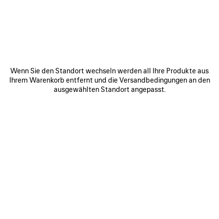
MIAMI - BAL HARBOUR SHOPS
9700 Collins Avenue, Unit No. 152
Miami Florida
33154
ROUTE ANZEIGEN
Wenn Sie den Standort wechseln werden all Ihre Produkte aus
+1 305 864 4932
Ihrem Warenkorb entfernt und die Versandbedingungen an den
ausgewählten Standort angepasst.
Öffnungszeiten:
Montag:
11:00 - 21:00
Dienstag:
11:00 - 21:00
Mittwoch:
11:00 - 21:00
Donnerstag:
11:00 - 21:00
Freitag:
11:00 - 21:00
Samstag:
11:00 - 21:00
Sonntag:
11:00 - 21:00
VERBINDEN