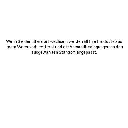
MACAU - FOUR SEASONS
SHOP 2810-2811, 2/F, SHOPPES AT FOUR SEASONS, COTAI STRIP,
TAIPA, MACAU
Macau Macau SAR
ROUTE ANZEIGEN
Wenn Sie den Standort wechseln werden all Ihre Produkte aus
+853 2897 1080
Ihrem Warenkorb entfernt und die Versandbedingungen an den
ausgewählten Standort angepasst.
Öffnungszeiten:
Montag:
10:00 - 23:00
Dienstag:
10:00 - 23:00
Mittwoch:
10:00 - 23:00
Donnerstag:
10:00 - 23:00
Freitag:
10:00 - 00:00
Samstag:
10:00 - 00:00
Sonntag:
10:00 - 23:00
VERBINDEN