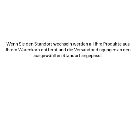
LONDON - BOND STREET
24/25 New Bond Street
London Great Britain
W1S 2RN
ROUTE ANZEIGEN
Wenn Sie den Standort wechseln werden all Ihre Produkte aus
+44 20 3692 9400
Ihrem Warenkorb entfernt und die Versandbedingungen an den
ausgewählten Standort angepasst.
Öffnungszeiten:
Montag:
10:00 - 19:00
Dienstag:
10:00 - 19:00
Mittwoch:
10:00 - 19:00
Donnerstag:
10:00 - 19:00
Freitag:
10:00 - 19:00
Samstag:
10:00 - 19:00
Sonntag:
11:30 - 18:00
VERBINDEN