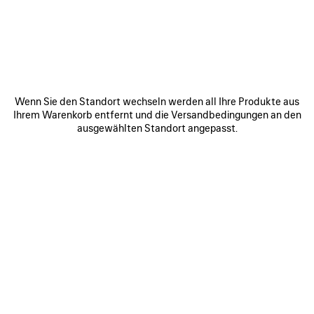
FUKUOKA - HAKATA HANKYU - LG
Hakata Hankyu 1F 1-1 Hakataekichuogai Hakata-ku
Fukuoka Fukuoka
812-0012
ROUTE ANZEIGEN
Wenn Sie den Standort wechseln werden all Ihre Produkte aus
+8192 284 0080
Ihrem Warenkorb entfernt und die Versandbedingungen an den
ausgewählten Standort angepasst.
Öffnungszeiten:
Montag:
10:00 - 20:00
Dienstag:
10:00 - 20:00
Mittwoch:
10:00 - 20:00
Donnerstag:
10:00 - 20:00
Freitag:
10:00 - 20:00
Samstag:
10:00 - 20:00
Sonntag:
10:00 - 20:00
VERBINDEN