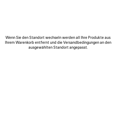
DUSSELDORF - BREUNINGER
Königsallee 2,
Dusseldorf Germany
40212
ROUTE ANZEIGEN
Wenn Sie den Standort wechseln werden all Ihre Produkte aus
+49211 56651 5043
Ihrem Warenkorb entfernt und die Versandbedingungen an den
ausgewählten Standort angepasst.
Öffnungszeiten:
Montag:
10:00 - 20:00
Dienstag:
10:00 - 20:00
Mittwoch:
10:00 - 20:00
Donnerstag:
10:00 - 20:00
Freitag:
10:00 - 20:00
Samstag:
10:00 - 20:00
Sonntag:
Geschlossen
VERBINDEN