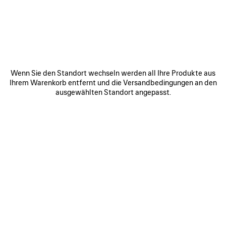
DUBAI - DUBAI MALL BLOOM - W SHOES
The Dubai Mall Financial Center Rd - Bloomingdales Women
Shoes Ground Floor
Dubai United Arab Emirates
ROUTE ANZEIGEN
Wenn Sie den Standort wechseln werden all Ihre Produkte aus
+97143505333
Ihrem Warenkorb entfernt und die Versandbedingungen an den
ausgewählten Standort angepasst.
Öffnungszeiten:
Montag:
10:00 - 23:00
Dienstag:
10:00 - 23:00
Mittwoch:
10:00 - 23:00
Donnerstag:
10:00 - 00:00
Freitag:
10:00 - 00:00
Samstag:
10:00 - 00:00
Sonntag:
10:00 - 23:00
VERBINDEN