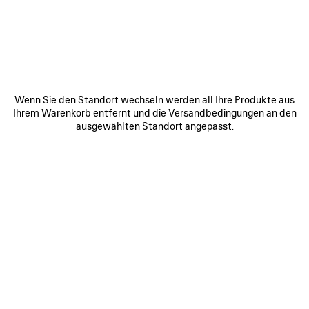
BUSAN - SHINSEGAE CENTUM CITY - M
5F, 35, CENTUM NAMDAERO, HAEUNDAEGU, BUSAN
Busan (S) Korea
48058
ROUTE ANZEIGEN
Wenn Sie den Standort wechseln werden all Ihre Produkte aus
+82 5 1745 2865
Ihrem Warenkorb entfernt und die Versandbedingungen an den
ausgewählten Standort angepasst.
Öffnungszeiten:
Montag:
10:30 - 20:00
Dienstag:
10:30 - 20:00
Mittwoch:
10:30 - 20:00
Donnerstag:
10:30 - 20:00
Freitag:
10:30 - 20:30
Samstag:
10:30 - 20:30
Sonntag:
10:30 - 20:30
VERBINDEN