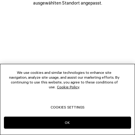
ausgewählten Standort angepasst.
FOLGEN SIE UNS
BOUTIQUEN
KONTAKTIEREN SIE UNS
© 2026 Balenciaga
We use cookies and similar technologies to enhance site
navigation, analyze site usage, and assist our marketing efforts. By
continuing to use this website, you agree to these conditions of
use.
Cookie Policy
.
COOKIES SETTINGS
OK
IN DIESER REGION BLEIBEN:
WECHSELN NACH: US
AT