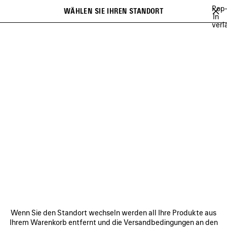
Zum Hauptinhalt
Pop
WÄHLEN SIE IHREN STANDORT
Gespei
In
verl
Artikel
Es kann eine Liste mit Empfehlungen angezeigt werden und bei der
close the banner
Eingabe kann eine Liste mit Vorschlägen angezeigt werden
Suchen
A NEW YORK MINUTE
BALENCIAGA TECHWEAR
SOCCER SERIES
Wei
A NEW YORK MINUTE
VERBINDEN
KUNDENDIENSTE
Wenn Sie den Standort wechseln werden all Ihre Produkte aus
DAS UNTERNEHMEN
Ihrem Warenkorb entfernt und die Versandbedingungen an den