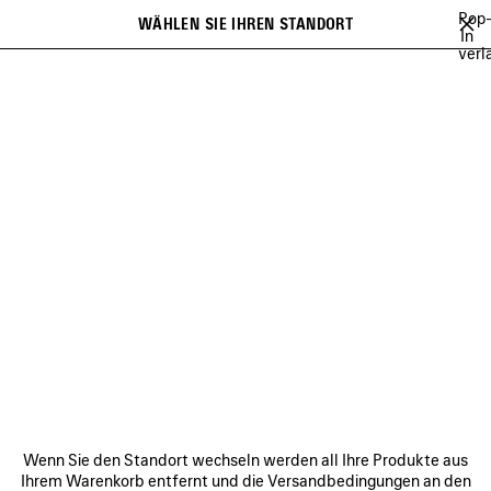
Zum Hauptinhalt
Pop
WÄHLEN SIE IHREN STANDORT
Gespei
In
verl
Artikel
Es kann eine Liste mit Empfehlungen angezeigt werden und bei der
close the banner
Eingabe kann eine Liste mit Vorschlägen angezeigt werden
Suchen
MAISON
CRISTÓBAL
GEORGE V
DÜFTE
DÜFTE
VERBINDEN
KUNDENDIENSTE
Wenn Sie den Standort wechseln werden all Ihre Produkte aus
DAS UNTERNEHMEN
Ihrem Warenkorb entfernt und die Versandbedingungen an den