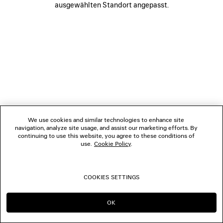
ausgewählten Standort angepasst.
FOLGEN SIE UNS
BOUTIQUEN
KONTAKTIEREN SIE UNS
© 2026 Balenciaga
We use cookies and similar technologies to enhance site
navigation, analyze site usage, and assist our marketing efforts. By
continuing to use this website, you agree to these conditions of
use.
Cookie Policy
.
COOKIES SETTINGS
OK
IN DIESER REGION BLEIBEN:
WECHSELN NACH: US
AT