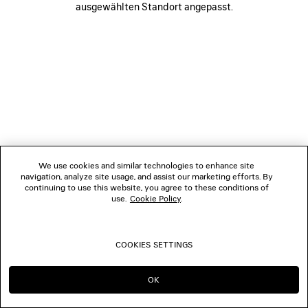
ausgewählten Standort angepasst.
FOLGEN SIE UNS
BOUTIQUEN
KONTAKTIEREN SIE UNS
© 2026 Balenciaga
We use cookies and similar technologies to enhance site
navigation, analyze site usage, and assist our marketing efforts. By
continuing to use this website, you agree to these conditions of
use.
Cookie Policy
.
COOKIES SETTINGS
OK
IN DIESER REGION BLEIBEN:
WECHSELN NACH: US
AT