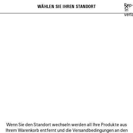
Zum Hauptinhalt
Pop
WÄHLEN SIE IHREN STANDORT
Gespei
In
verl
Artikel
Es kann eine Liste mit Empfehlungen angezeigt werden und bei der
close the banner
Eingabe kann eine Liste mit Vorschlägen angezeigt werden
Suchen
LEE SORA
YUKI CHIBA
BRITNEY SPEARS
WU MUYE
MINA
Vorherige
Wei
YUKI CHIBA
VERBINDEN
KUNDENDIENSTE
Wenn Sie den Standort wechseln werden all Ihre Produkte aus
DAS UNTERNEHMEN
Ihrem Warenkorb entfernt und die Versandbedingungen an den