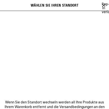
Zum Hauptinhalt
Pop
WÄHLEN SIE IHREN STANDORT
Gespei
In
verl
Artikel
Es kann eine Liste mit Empfehlungen angezeigt werden und bei der
close the banner
Eingabe kann eine Liste mit Vorschlägen angezeigt werden
Suchen
100%
TO BE CONFIRMED
EXTRA
TWENTY FOUR SEVEN
Vorherige
TWENTY FOUR SEVEN
VERBINDEN
KUNDENDIENSTE
Wenn Sie den Standort wechseln werden all Ihre Produkte aus
DAS UNTERNEHMEN
Ihrem Warenkorb entfernt und die Versandbedingungen an den