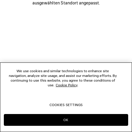
ausgewählten Standort angepasst.
FOLGEN SIE UNS
BOUTIQUEN
KONTAKTIEREN SIE UNS
© 2026 Balenciaga
We use cookies and similar technologies to enhance site
navigation, analyze site usage, and assist our marketing efforts. By
continuing to use this website, you agree to these conditions of
use.
Cookie Policy
.
COOKIES SETTINGS
OK
IN DIESER REGION BLEIBEN:
WECHSELN NACH: US
AT