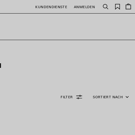
Gespei
KUNDENDIENSTE
ANMELDEN
Suchen
Artikel
N
FILTER
SORTIERT NACH