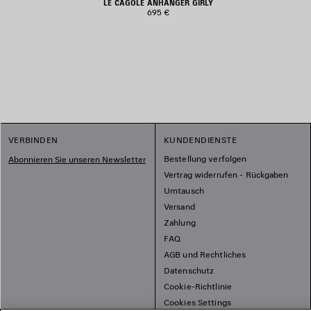
LE CAGOLE ANHÄNGER GIRLY
695 €
VERBINDEN
KUNDENDIENSTE
Bestellung verfolgen
Abonnieren Sie unseren Newsletter
Vertrag widerrufen - Rückgaben
Umtausch
Versand
Zahlung
FAQ
AGB und Rechtliches
Datenschutz
Cookie-Richtlinie
Cookies Settings