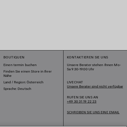
BOUTIQUEN
KONTAKTIEREN SIE UNS
Einen termin buchen
Unsere Berater stehen Ihnen Mo-
Sa 9:30-19:00 Uhr
Finden Sie einen Store in Ihrer
Nähe
Land / Region: Österreich
LIVECHAT
Unsere Berater sind nicht verfügbar
Sprache: Deutsch
RUFEN SIE UNS AN
+49 30 31 19 22 23
SCHREIBEN SIE UNS EINE EMAIL