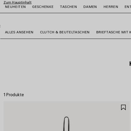
Zum Hauptinhalt
NEUHEITEN
GESCHENKE
TASCHEN
DAMEN
HERREN
EN
close the banner
ießen
ießen
ießen
ießen
ießen
ießen
ALLES ANSEHEN
CLUTCH & BEUTELTASCHEN
BRIEFTASCHE MIT 
1 Produkte
A
S