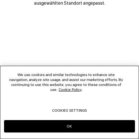
ausgewählten Standort angepasst.
FOLGEN SIE UNS
BOUTIQUEN
KONTAKTIEREN SIE UNS
© 2026 Balenciaga
We use cookies and similar technologies to enhance site
navigation, analyze site usage, and assist our marketing efforts. By
continuing to use this website, you agree to these conditions of
use.
Cookie Policy
.
COOKIES SETTINGS
OK
IN DIESER REGION BLEIBEN:
WECHSELN NACH: US
AT