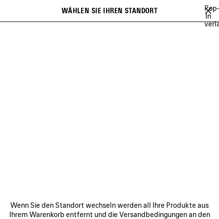
Zum Hauptinhalt
Pop
WÄHLEN SIE IHREN STANDORT
Gespei
In
verl
Artikel
Es kann eine Liste mit Empfehlungen angezeigt werden und bei der
close the banner
Eingabe kann eine Liste mit Vorschlägen angezeigt werden
Suchen
OCCER SERIES
TECHWEAR
BALENCIAGA | MANOLO BLAHNIK
Vorherige
BALENCIAGA | MANOLO
BLAHNIK
VERBINDEN
KUNDENDIENSTE
Wenn Sie den Standort wechseln werden all Ihre Produkte aus
DAS UNTERNEHMEN
Ihrem Warenkorb entfernt und die Versandbedingungen an den