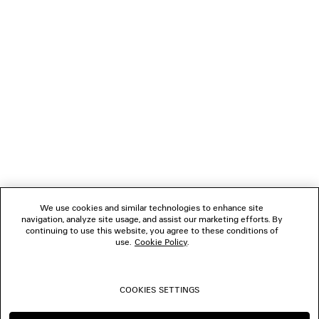
REGALI
NEWSLETTER
SERVIZIO DI ASSISTENZA CLIENTI
L'AZIENDA
We use cookies and similar technologies to enhance site
navigation, analyze site usage, and assist our marketing efforts. By
SEGUICI
continuing to use this website, you agree to these conditions of
use.
Cookie Policy
.
BOUTIQUE
COOKIES SETTINGS
CONTATTACI