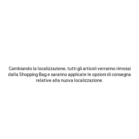
SALVA
SALVA
NEI
NEI
PREFERITI
PREFERI
Cambiando la localizzazione, tutti gli articoli verranno rimossi
dalla Shopping Bag e saranno applicate le opzioni di consegna
relative alla nuova localizzazione.
BORSA BOWLING LE 7 MEDIA
BORSA LE CITY MEDIA
B
3 200 €
2 490 €
SCOPRI I NOSTRI SERVIZI