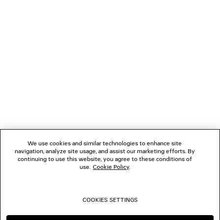
REGALI
NEWSLETTER
SERVIZIO DI ASSISTENZA CLIENTI
L'AZIENDA
We use cookies and similar technologies to enhance site
navigation, analyze site usage, and assist our marketing efforts. By
SEGUICI
continuing to use this website, you agree to these conditions of
use.
Cookie Policy
.
BOUTIQUE
COOKIES SETTINGS
CONTATTACI