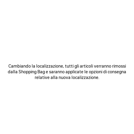
SALVA
SALVA
NEI
NEI
PREFERITI
PREFERI
Cambiando la localizzazione, tutti gli articoli verranno rimossi
dalla Shopping Bag e saranno applicate le opzioni di consegna
relative alla nuova localizzazione.
BORSA BOWLING LE 7 MEDIA
BORSA LE CITY MEDIA
B
3 200 €
2 490 €
SCOPRI I NOSTRI SERVIZI