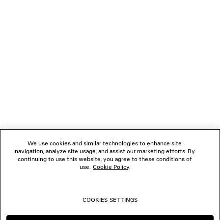
REGALI
NEWSLETTER
SERVIZIO DI ASSISTENZA CLIENTI
L'AZIENDA
We use cookies and similar technologies to enhance site
navigation, analyze site usage, and assist our marketing efforts. By
SEGUICI
continuing to use this website, you agree to these conditions of
use.
Cookie Policy
.
BOUTIQUE
COOKIES SETTINGS
CONTATTACI