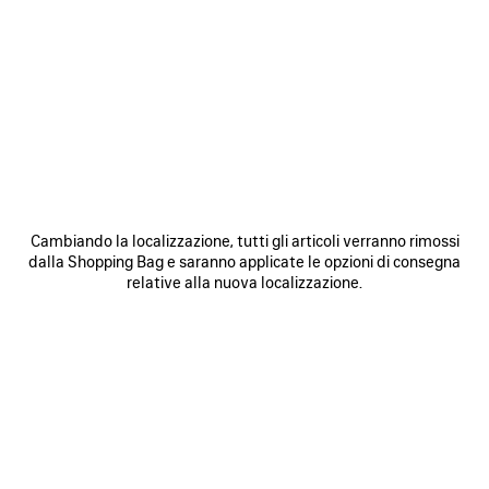
SALVA
SALVA
NEI
NEI
PREFERITI
PREFERI
Cambiando la localizzazione, tutti gli articoli verranno rimossi
dalla Shopping Bag e saranno applicate le opzioni di consegna
relative alla nuova localizzazione.
BORSA BOWLING LE 7 MEDIA
BORSA LE CITY MEDIA
B
3 200 €
2 490 €
SCOPRI I NOSTRI SERVIZI