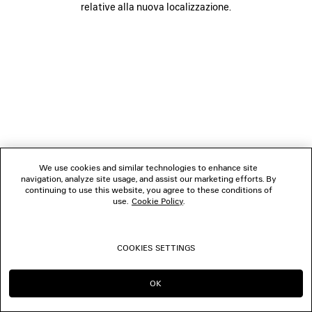
relative alla nuova localizzazione.
SEGUICI
BOUTIQUE
CONTATTACI
© 2026 Balenciaga
We use cookies and similar technologies to enhance site
navigation, analyze site usage, and assist our marketing efforts. By
continuing to use this website, you agree to these conditions of
use.
Cookie Policy
.
COOKIES SETTINGS
OK
CONTINUA SU IT
PASSA A US