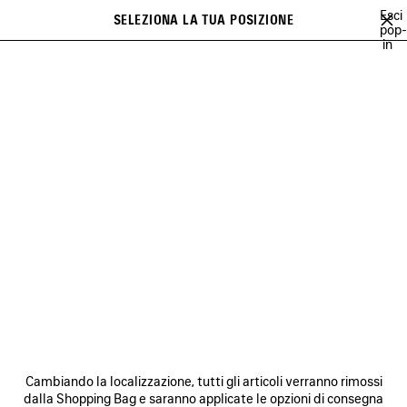
Vai al contenuto principale
Esci
SELEZIONA LA TUA POSIZIONE
PREFE
pop-
in
Un elenco di raccomandazioni può essere visualizzato a display e una
close the banner
serie di suggerimenti compare durante la digitazione
Cerca
DONNA
UOMO
VEDI TUTTO
HIGH SUMMER
SCHOLL
VEDI TUTTO
NEWSLETTER
SERVIZIO DI ASSISTENZA CLIENTI
Cambiando la localizzazione, tutti gli articoli verranno rimossi
L'AZIENDA
dalla Shopping Bag e saranno applicate le opzioni di consegna