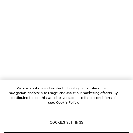
CARICAMENTO...
1
2
NEWSLETTER
3
4
5
SERVIZIO DI ASSISTENZA CLIENTI
6
7
8
L'AZIENDA
9
10
We use cookies and similar technologies to enhance site
navigation, analyze site usage, and assist our marketing efforts. By
SEGUICI
continuing to use this website, you agree to these conditions of
use.
Cookie Policy
.
BOUTIQUE
COOKIES SETTINGS
CONTATTACI