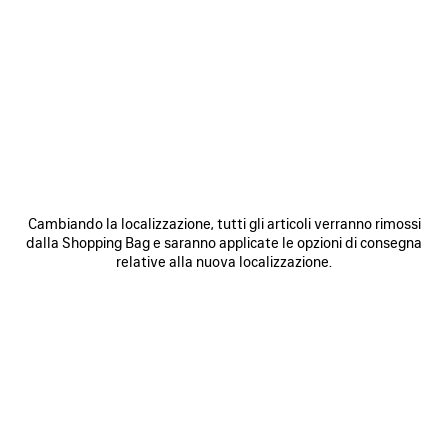
0
1
2
0
1
2
SNEAKER RUNNER GRADIENT
SNEAKER RUNNER
Avvertimi
Uomo
975 €
975 €
SALVA
NEI
N
Cambiando la localizzazione, tutti gli articoli verranno rimossi
PREFERITI
P
dalla Shopping Bag e saranno applicate le opzioni di consegna
relative alla nuova localizzazione.
0
1
2
0
1
2