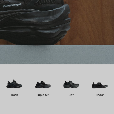
Track
Triple S.2
Jet
Radar