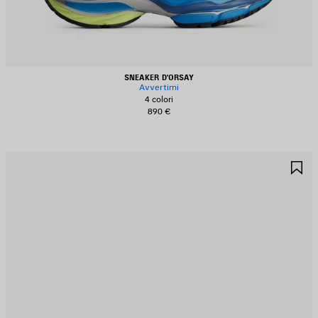
SNEAKER D'ORSAY
Avvertimi
4 colori
890 €
ALVA
S
EI
NE
REFERITI
PR