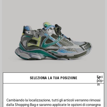
Esci
SNEAKER RUNNER GRADIENT
SELEZIONA LA TUA POSIZIONE
Avvertimi
pop-
975 €
in
Cambiando la localizzazione, tutti gli articoli verranno rimossi
dalla Shopping Bag e saranno applicate le opzioni di consegna
ALVA
S