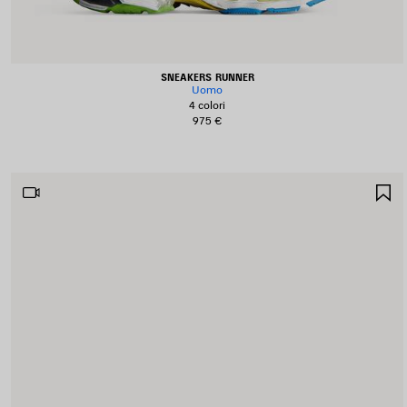
SNEAKERS RUNNER
Uomo
4 colori
975 €
S
N
P