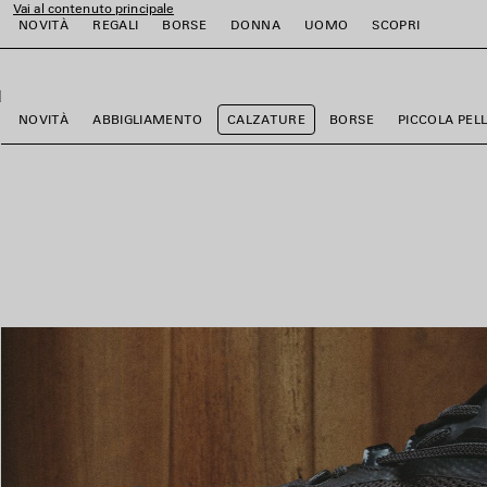
Vai al contenuto principale
NOVITÀ
REGALI
BORSE
DONNA
UOMO
SCOPRI
close the banner
i
i
i
i
i
i
NOVITÀ
ABBIGLIAMENTO
CALZATURE
BORSE
PICCOLA PEL