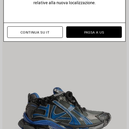
relative alla nuova localizzazione.
EI
NE
REFERITI
PR
CONTINUA SU IT
PASSA A US