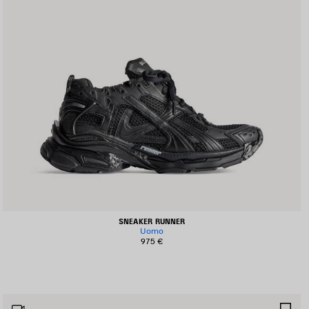
SNEAKER RUNNER
Uomo
975 €
ALVA
SA