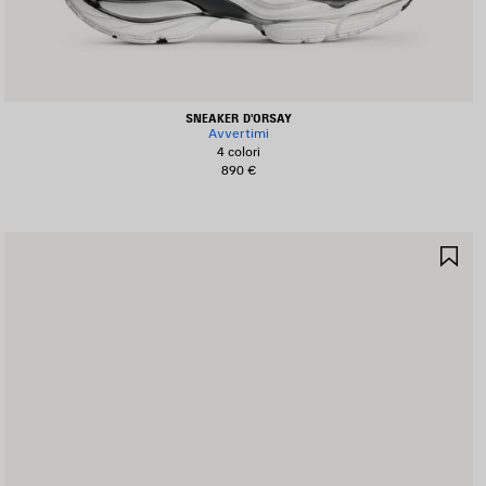
SNEAKER D'ORSAY
Avvertimi
4 colori
890 €
ALVA
SA
I
NE
EFERITI
PR