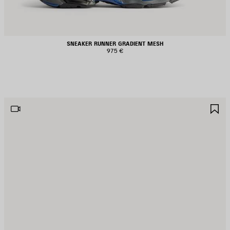
SNEAKER RUNNER GRADIENT MESH
975 €
ALVA
S
EI
NE
REFERITI
PR