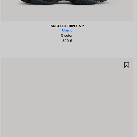
SNEAKER TRIPLE S.2
Uomo
5 colori
850 €
ALVA
SA
I
NE
EFERITI
PR