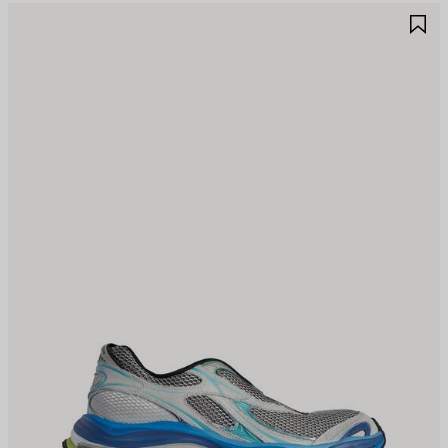
ALVA
S
EI
NE
REFERITI
PR