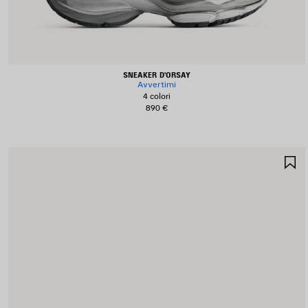
SNEAKER D'ORSAY
Avvertimi
4 colori
890 €
S
N
P