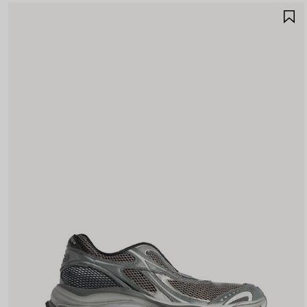
S
N
P