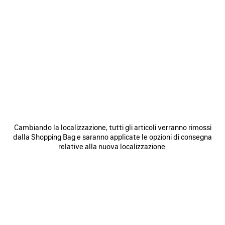
0
1
0
1
2
SNEAKERS TRACK
SNEAKER TRACK GRADIENT
Uomo
2 colori
3 colori
950 €
925 €
SALVA
NEI
N
PREFERITI
P
Cambiando la localizzazione, tutti gli articoli verranno rimossi
dalla Shopping Bag e saranno applicate le opzioni di consegna
relative alla nuova localizzazione.
0
1
2
0
1
2