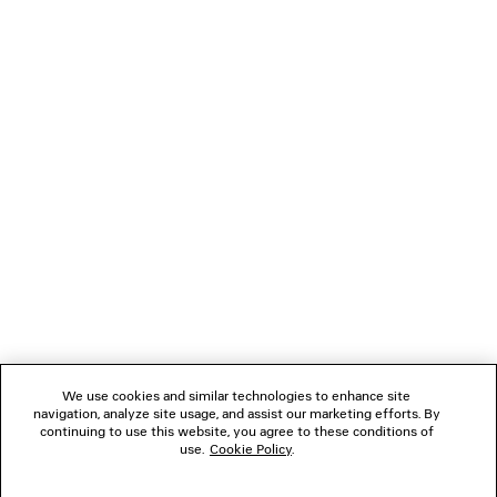
CARICAMENTO...
1
2
NEWSLETTER
SERVIZIO DI ASSISTENZA CLIENTI
L'AZIENDA
We use cookies and similar technologies to enhance site
navigation, analyze site usage, and assist our marketing efforts. By
SEGUICI
continuing to use this website, you agree to these conditions of
use.
Cookie Policy
.
BOUTIQUE