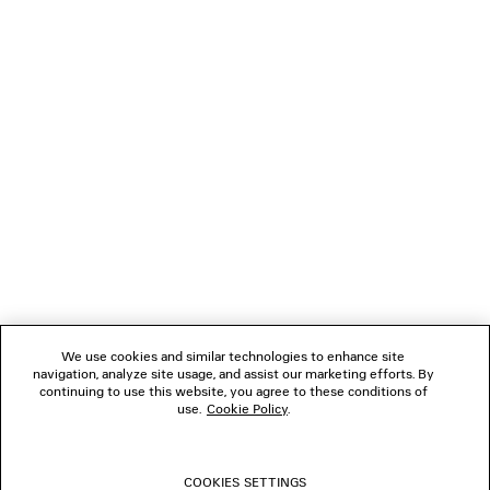
850 €
NEWSLETTER
SERVIZIO DI ASSISTENZA CLIENTI
L'AZIENDA
We use cookies and similar technologies to enhance site
navigation, analyze site usage, and assist our marketing efforts. By
SEGUICI
continuing to use this website, you agree to these conditions of
use.
Cookie Policy
.
BOUTIQUE
COOKIES SETTINGS