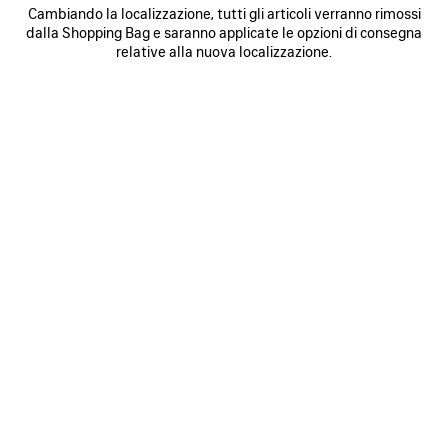
Cambiando la localizzazione, tutti gli articoli verranno rimossi
dalla Shopping Bag e saranno applicate le opzioni di consegna
0
1
0
1
2
relative alla nuova localizzazione.
SNEAKER SPEED 2.0 FULL CLEAR
SNEAKERS SPEED 2.0 LACE-UP IN
SOLE IN MAGLIA RICICLATA
MAGLIA RICICLATA
Uomo
4 colori
795 €
850 €
SALVA
NEI
N
PREFERITI
P
0
1
2