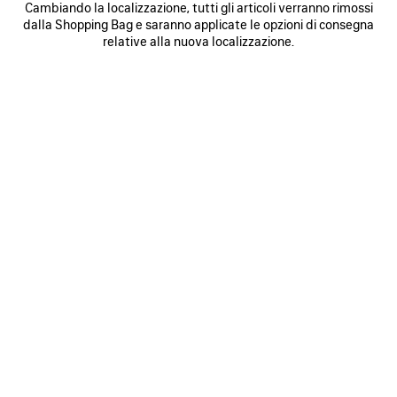
Cambiando la localizzazione, tutti gli articoli verranno rimossi
0
1
2
0
1
2
dalla Shopping Bag e saranno applicate le opzioni di consegna
GIACCA DA TUTA SOCCER
CAPPOTTO CON CAPPUCCIO CORTO
relative alla nuova localizzazione.
4 900 €
3 colori
2 400 €
SALVA
NEI
N
PREFERITI
P
0
1
2
0
1
2
CABAN CORTO
CABAN CORTO
3 300 €
3 300 €