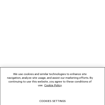
CARICAMENTO...
1
2
NEWSLETTER
3
4
5
SERVIZIO DI ASSISTENZA CLIENTI
L'AZIENDA
We use cookies and similar technologies to enhance site
navigation, analyze site usage, and assist our marketing efforts. By
SEGUICI
continuing to use this website, you agree to these conditions of
use.
Cookie Policy
.
BOUTIQUE
COOKIES SETTINGS