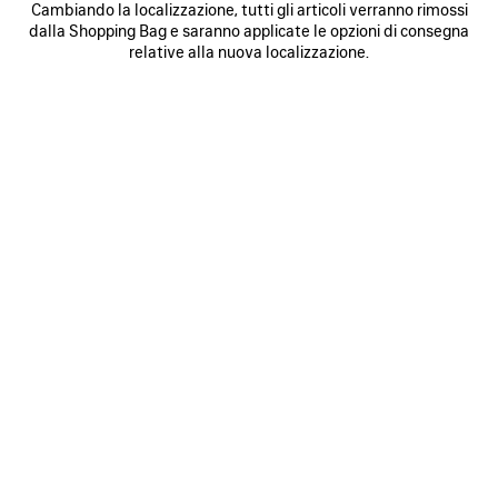
Cambiando la localizzazione, tutti gli articoli verranno rimossi
0
1
2
0
1
2
dalla Shopping Bag e saranno applicate le opzioni di consegna
GIACCA DA TUTA BODIES
GIACCA DENIM MOTOCICLISTA
relative alla nuova localizzazione.
SQUEEZE
2 colori
2 900 €
1 800 €
SALVA
NEI
N
PREFERITI
P
0
1
2
0
1
2
GIACCA DA TUTA SOCCER
CAPPOTTO CON CAPPUCCIO CORTO
4 900 €
3 colori