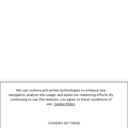
CARICAMENTO...
1
2
NEWSLETTER
3
4
5
SERVIZIO DI ASSISTENZA CLIENTI
L'AZIENDA
We use cookies and similar technologies to enhance site
navigation, analyze site usage, and assist our marketing efforts. By
SEGUICI
continuing to use this website, you agree to these conditions of
use.
Cookie Policy
.
BOUTIQUE
COOKIES SETTINGS