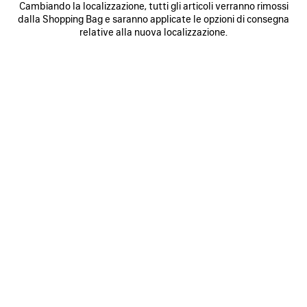
Cambiando la localizzazione, tutti gli articoli verranno rimossi
0
1
2
0
1
2
dalla Shopping Bag e saranno applicate le opzioni di consegna
GIACCA DA TUTA BODIES
GIACCA DENIM MOTOCICLISTA
relative alla nuova localizzazione.
SQUEEZE
2 colori
2 900 €
1 800 €
SALVA
NEI
N
PREFERITI
P
0
1
2
0
1
2
GIACCA DA TUTA SOCCER
CAPPOTTO CON CAPPUCCIO CORTO
4 900 €
3 colori