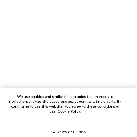
CARICAMENTO...
1
2
NEWSLETTER
3
4
5
SERVIZIO DI ASSISTENZA CLIENTI
L'AZIENDA
We use cookies and similar technologies to enhance site
navigation, analyze site usage, and assist our marketing efforts. By
SEGUICI
continuing to use this website, you agree to these conditions of
use.
Cookie Policy
.
BOUTIQUE
COOKIES SETTINGS