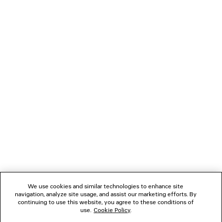
LEGGINGS TECHWEAR FLARED
SNEAKER BAL
3 colori
790 €
450 €
NEWSLETTER
SERVIZIO DI ASSISTENZA CLIENTI
L'AZIENDA
SEGUICI
We use cookies and similar technologies to enhance site
BOUTIQUE
navigation, analyze site usage, and assist our marketing efforts. By
continuing to use this website, you agree to these conditions of
use.
Cookie Policy
.