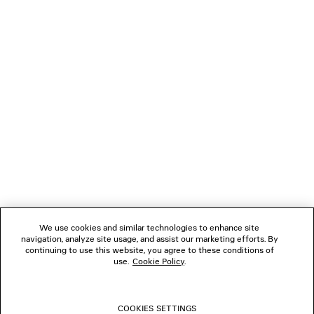
Express), Apple Pay, Klarna o Paypal.
NEWSLETTER
SERVIZIO DI ASSISTENZA CLIENTI
L'AZIENDA
SEGUICI
We use cookies and similar technologies to enhance site
BOUTIQUE
navigation, analyze site usage, and assist our marketing efforts. By
continuing to use this website, you agree to these conditions of
use.
Cookie Policy
.
CONTATTACI
COOKIES SETTINGS