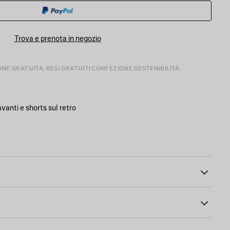
CARRELLO
TAGLIA
ACQUISTI
Trova e prenota in negozio
ONE GRATUITA, RESI GRATUITI
CONFEZIONE
SOSTENIBILITÀ
vanti e shorts sul retro
ssico
00
one Balenciaga
 Balenciaga in pelle grigia sul retro
otone
one
chetta