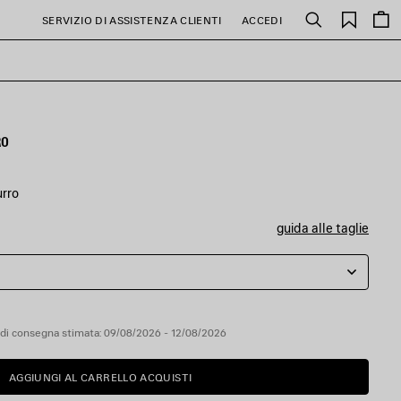
PREFE
SERVIZIO DI ASSISTENZA CLIENTI
ACCEDI
Cerca
RO
urro
guida alle taglie
di consegna stimata: 09/08/2026 - 12/08/2026
AGGIUNGI AL CARRELLO ACQUISTI
AGGIUNGI
SELEZIONA
AL
UNA