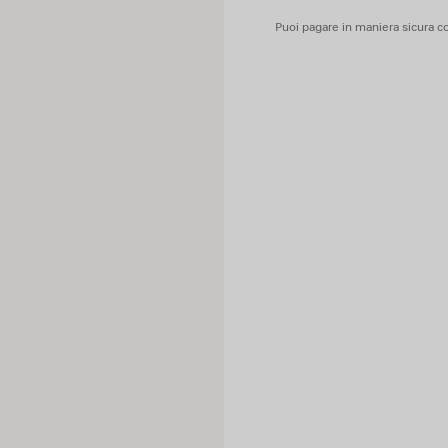
Contiene parti non in tessuto
Puoi pagare in maniera sicura co