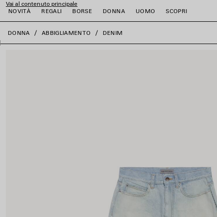
Vai al contenuto principale
NOVITÀ
REGALI
BORSE
DONNA
UOMO
SCOPRI
close the banner
DONNA
ABBIGLIAMENTO
DENIM
i
i
i
i
i
i