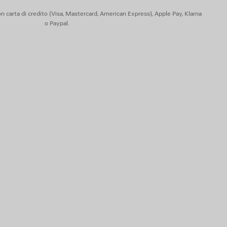
 di origine animale
n carta di credito (Visa, Mastercard, American Express), Apple Pay, Klarna
o Paypal.