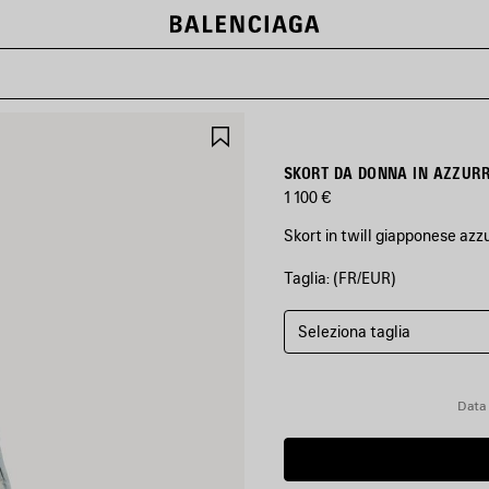
SALVA
NEI
PREFERITI
SKORT DA DONNA IN AZZUR
1 100 €
Skort in twill giapponese azz
Taglia: (FR/EUR)
COLORI
:
AZZURRO
Seleziona taglia
Azzurro
Data 