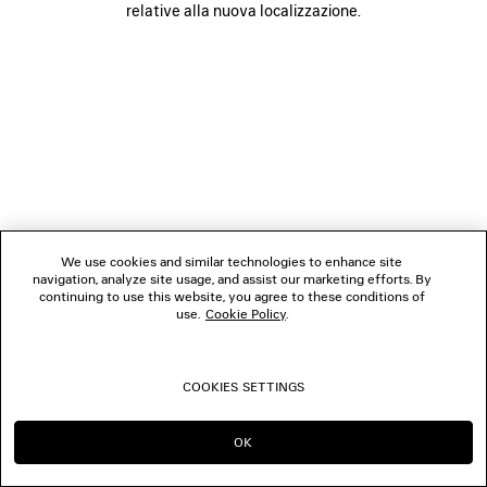
relative alla nuova localizzazione.
BOUTIQUE
CONTATTACI
© 2026 Balenciaga
We use cookies and similar technologies to enhance site
navigation, analyze site usage, and assist our marketing efforts. By
continuing to use this website, you agree to these conditions of
use.
Cookie Policy
.
COOKIES SETTINGS
OK
CONTINUA SU IT
PASSA A US