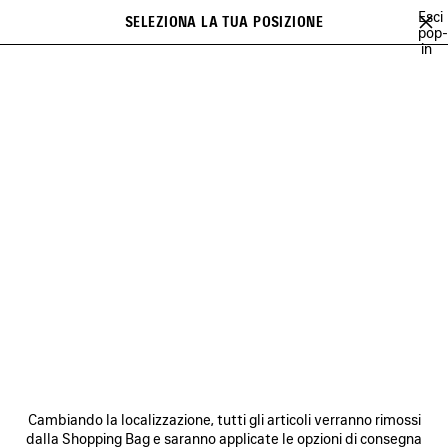
Vai al contenuto principale
Esci
SELEZIONA LA TUA POSIZIONE
PREFE
pop-
in
Un elenco di raccomandazioni può essere visualizzato a display e una
close the banner
serie di suggerimenti compare durante la digitazione
Cerca
NATIONAL CHILDREN'S
ALLIANCE
NEWSLETTER
SERVIZIO DI ASSISTENZA CLIENTI
L'AZIENDA
Cambiando la localizzazione, tutti gli articoli verranno rimossi
dalla Shopping Bag e saranno applicate le opzioni di consegna
SEGUICI