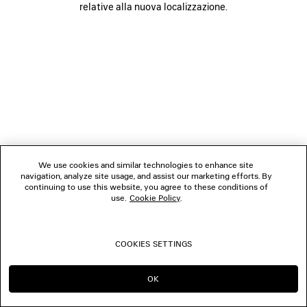
relative alla nuova localizzazione.
SEGUICI
BOUTIQUE
CONTATTACI
© 2026 Balenciaga
We use cookies and similar technologies to enhance site
navigation, analyze site usage, and assist our marketing efforts. By
continuing to use this website, you agree to these conditions of
use.
Cookie Policy
.
COOKIES SETTINGS
OK
CONTINUA SU IT
PASSA A US