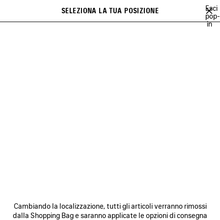
Vai al contenuto principale
Esci
SELEZIONA LA TUA POSIZIONE
PREFE
pop-
in
Un elenco di raccomandazioni può essere visualizzato a display e una
close the banner
serie di suggerimenti compare durante la digitazione
Cerca
BALENCIAGA FITTING ROOMS
PINK MARTINI
AYA NAKAMURA
Precedente
Ava
PINK MARTINI
NEWSLETTER
SERVIZIO DI ASSISTENZA CLIENTI
Cambiando la localizzazione, tutti gli articoli verranno rimossi
L'AZIENDA
dalla Shopping Bag e saranno applicate le opzioni di consegna