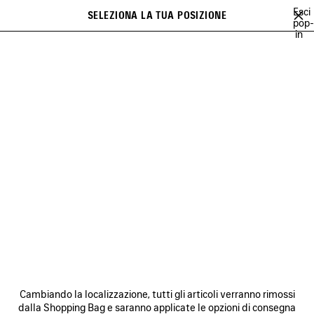
Vai al contenuto principale
Esci
SELEZIONA LA TUA POSIZIONE
PREFE
pop-
in
Un elenco di raccomandazioni può essere visualizzato a display e una
close the banner
serie di suggerimenti compare durante la digitazione
Cerca
JAY-JAY JOHANSON
BALENCIAGA SHOW MUSIC
BALENCIAGA FI
Precedente
Ava
BALENCIAGA SHOW MUSIC
NEWSLETTER
SERVIZIO DI ASSISTENZA CLIENTI
Cambiando la localizzazione, tutti gli articoli verranno rimossi
L'AZIENDA
dalla Shopping Bag e saranno applicate le opzioni di consegna