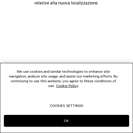
relative alla nuova localizzazione.
SEGUICI
BOUTIQUE
CONTATTACI
© 2026 Balenciaga
We use cookies and similar technologies to enhance site
navigation, analyze site usage, and assist our marketing efforts. By
continuing to use this website, you agree to these conditions of
use.
Cookie Policy
.
COOKIES SETTINGS
OK
CONTINUA SU IT
PASSA A US