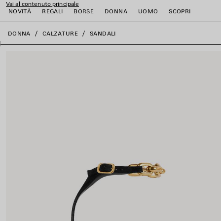
Vai al contenuto principale
NOVITÀ
REGALI
BORSE
DONNA
UOMO
SCOPRI
close the banner
DONNA
CALZATURE
SANDALI
i
i
i
i
i
i