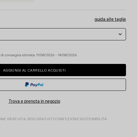
guida alle taglie
 di consegna stimata: 11/08/2026 - 14/08/2026
AGGIUNGI AL CARRELLO ACQUISTI
AGGIUNGI
SELEZIONA
AL
UNA
CARRELLO
TAGLIA
ACQUISTI
Trova e prenota in negozio
ONE GRATUITA, RESI GRATUITI
CONFEZIONE
SOSTENIBILITÀ