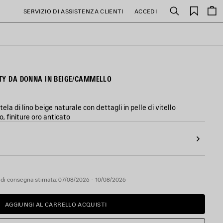
PREFE
SERVIZIO DI ASSISTENZA CLIENTI
ACCEDI
Cerca
TY DA DONNA IN BEIGE/CAMMELLO
ela di lino beige naturale con dettagli in pelle di vitello
 finiture oro anticato
 di consegna stimata: 07/08/2026 - 10/08/2026
AGGIUNGI AL CARRELLO ACQUISTI
AGGIUNGI
SELEZIONA
AL
UNA
CARRELLO
TAGLIA