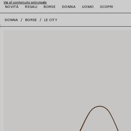
Vai al contenuto principale
NOVITÀ
REGALI
BORSE
DONNA
UOMO
SCOPRI
close the banner
DONNA
BORSE
LE CITY
i
i
i
i
i
i