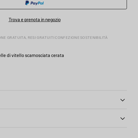
ACQUISTI
Trova e prenota in negozio
ONE GRATUITA, RESI GRATUITI
CONFEZIONE
SOSTENIBILITÀ
pelle di vitello scamosciata cerata
ile
26
o in pelle annodata
iralampo in pelle annodata
di vitello