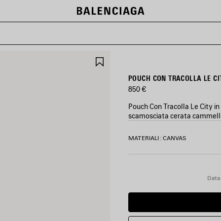
SALVA
NEI
PREFERITI
POUCH CON TRACOLLA LE CI
850 €
Pouch Con Tracolla Le City in t
scamosciata cerata cammello,
COLORI
MATERIALI : CANVAS
:
BEIGE/CAMMELLO
Beige/Cammello
Data