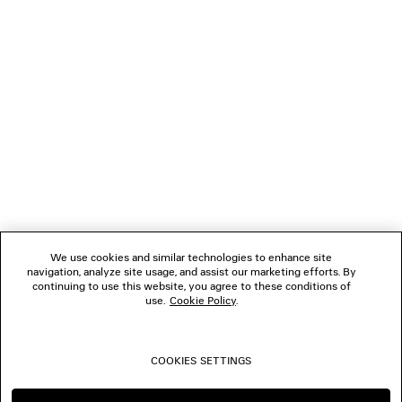
NEWSLETTER
SERVIZIO DI ASSISTENZA CLIENTI
L'AZIENDA
SEGUICI
We use cookies and similar technologies to enhance site
BOUTIQUE
navigation, analyze site usage, and assist our marketing efforts. By
continuing to use this website, you agree to these conditions of
use.
Cookie Policy
.
CONTATTACI
COOKIES SETTINGS
© 2026 Balenciaga