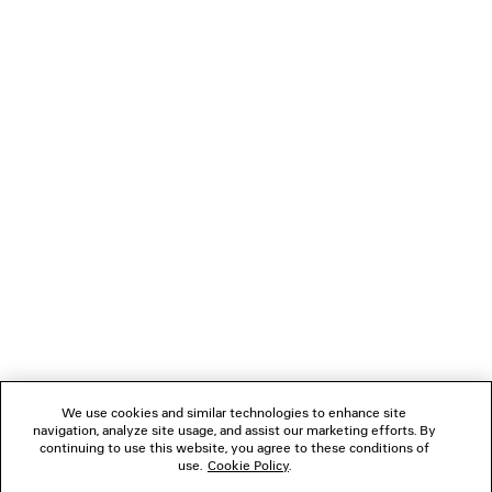
MOCASSINI COMFY
OCCHIALI DA SOLE TUR
890 €
395 €
NEWSLETTER
SERVIZIO DI ASSISTENZA CLIENTI
L'AZIENDA
SEGUICI
We use cookies and similar technologies to enhance site
BOUTIQUE
navigation, analyze site usage, and assist our marketing efforts. By
continuing to use this website, you agree to these conditions of
use.
Cookie Policy
.