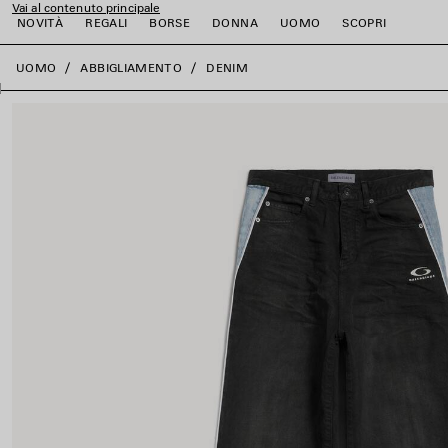
Vai al contenuto principale
NOVITÀ
REGALI
BORSE
DONNA
UOMO
SCOPRI
close the banner
UOMO
ABBIGLIAMENTO
DENIM
i
i
i
i
i
i