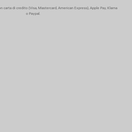
one
n carta di credito (Visa, Mastercard, American Express), Apple Pay, Klarna
o Paypal.
chetta
 di origine animale