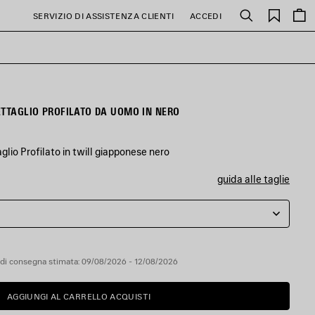
PREFE
SERVIZIO DI ASSISTENZA CLIENTI
ACCEDI
Cerca
ETTAGLIO PROFILATO DA UOMO IN NERO
lio Profilato in twill giapponese nero
guida alle taglie
di consegna stimata: 09/08/2026 - 12/08/2026
AGGIUNGI AL CARRELLO ACQUISTI
AGGIUNGI
SELEZIONA
AL
UNA