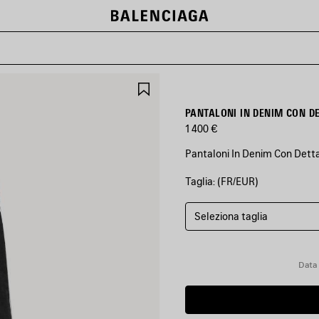
SALVA
NEI
PREFERITI
PANTALONI IN DENIM CON D
1 400 €
Pantaloni In Denim Con Dettag
Taglia: (FR/EUR)
COLORI
:
NERO
Seleziona taglia
Nero
Data 