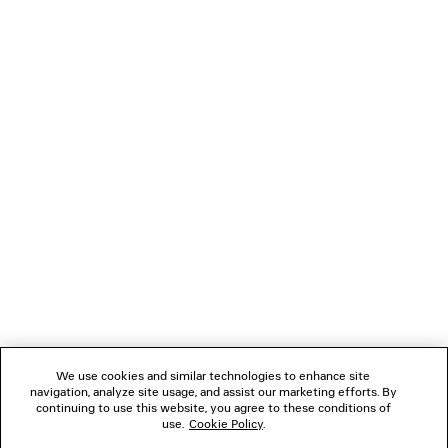
CAMICIA POLO
SNEAKER 6XL EXTR
Runway
1 190 €
1 200 €
NEWSLETTER
SERVIZIO DI ASSISTENZA CLIENTI
L'AZIENDA
SEGUICI
We use cookies and similar technologies to enhance site
BOUTIQUE
navigation, analyze site usage, and assist our marketing efforts. By
continuing to use this website, you agree to these conditions of
use.
Cookie Policy
.